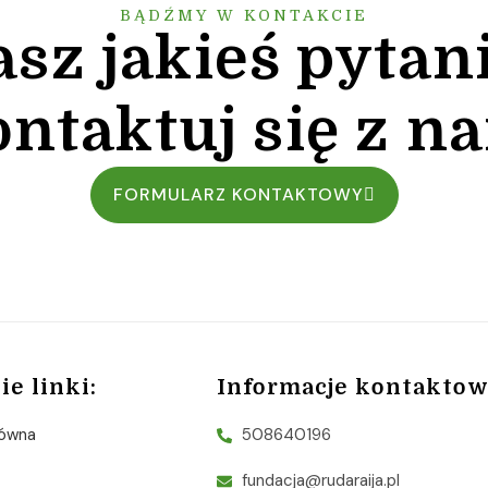
BĄDŹMY W KONTAKCIE
sz jakieś pytan
ntaktuj się z n
FORMULARZ KONTAKTOWY
ie linki:
Informacje kontaktow
łówna
508640196
fundacja@rudaraija.pl