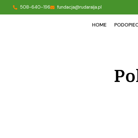
508-640-196
fundacja@rudaraija.pl
HOME
PODOPIEC
Po