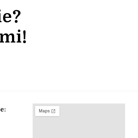
ie?
ami!
e: